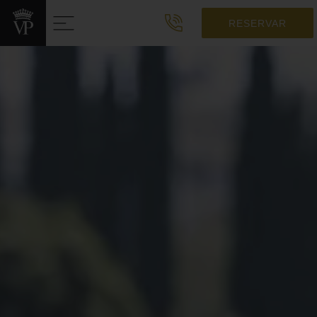
RESERVAR
RESERVAR